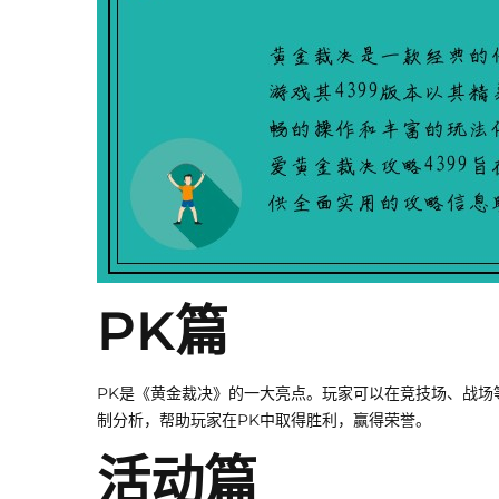
PK篇
PK是《黄金裁决》的一大亮点。玩家可以在竞技场、战场等
制分析，帮助玩家在PK中取得胜利，赢得荣誉。
活动篇