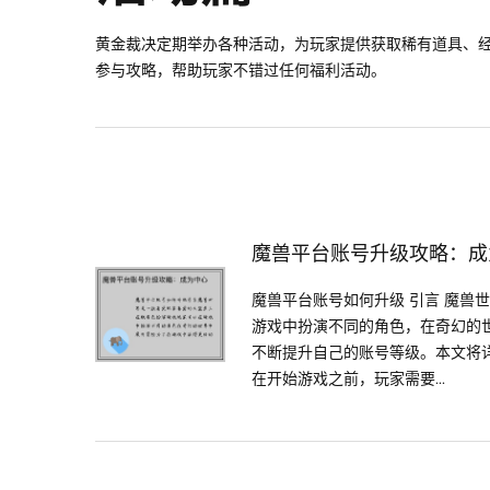
黄金裁决定期举办各种活动，为玩家提供获取稀有道具、经
参与攻略，帮助玩家不错过任何福利活动。
魔兽平台账号升级攻略：成
魔兽平台账号如何升级 引言 魔兽
游戏中扮演不同的角色，在奇幻的
不断提升自己的账号等级。本文将详
在开始游戏之前，玩家需要...