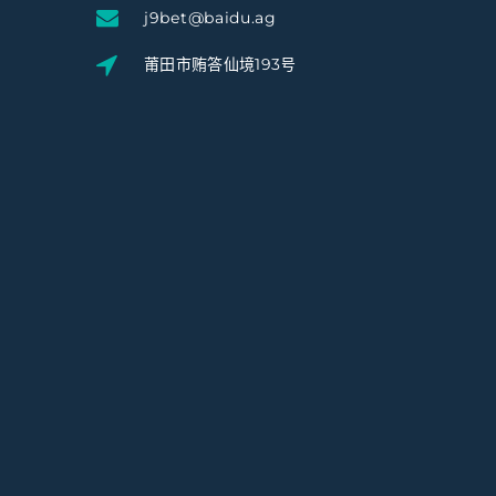
j9bet@baidu.ag
莆田市贿答仙境193号